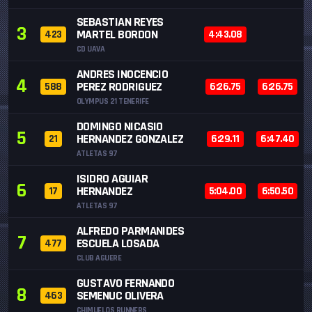
SEBASTIAN REYES
3
MARTEL BORDON
423
4:43.08
CD UAVA
ANDRES INOCENCIO
4
PEREZ RODRIGUEZ
588
6:26.75
6:26.75
OLYMPUS 21 TENERIFE
DOMINGO NICASIO
5
HERNANDEZ GONZALEZ
21
6:29.11
6:47.40
ATLETAS 97
ISIDRO AGUIAR
6
HERNANDEZ
17
5:04.00
6:50.50
ATLETAS 97
ALFREDO PARMANIDES
7
ESCUELA LOSADA
477
CLUB AGUERE
GUSTAVO FERNANDO
8
SEMENUC OLIVERA
463
CHIMUELOS RUNNERS