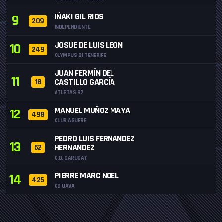
IÑAKI GIL RIOS
9
209
INDEPENDIENTE
JOSUE DE LUIS LEON
10
249
OLYMPUS 21 TENERIFE
JUAN FERMÍN DEL
11
CASTILLO GARCÍA
18
ATLETAS 97
MANUEL MUÑOZ MAYA
12
498
CLUB AGUERE
PEDRO LUIS FERNANDEZ
13
HERNANDEZ
52
C.D. CARUCAT
PIERRE MARC NOEL
14
425
CD UAVA