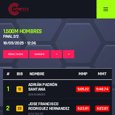
1.500M HOMBRES
FINAL 2/2
18/05/2025 - 12:36
RESULTADOS
HORARIO
<
>
#
BIB
NOMBRE
MMP
MMT
ADRIÁN PADRÓN
1
SANTANA
12
5:05.22
5:48.74
ADN RUNNERS
JOSE FRANCISCO
2
RODRIGUEZ HERNANDEZ
23
6:22.61
6:22.61
ATLETAS 97