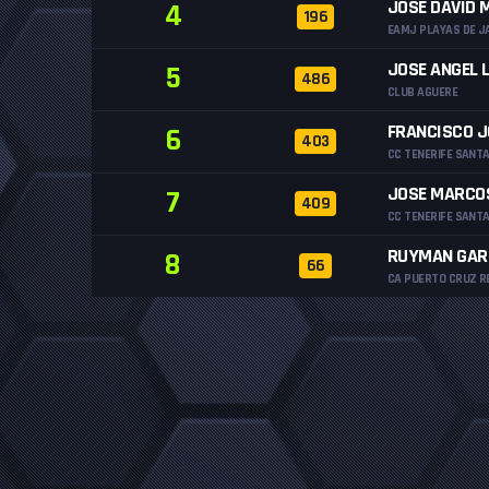
JOSE DAVID 
4
196
EAMJ PLAYAS DE J
JOSE ANGEL 
5
486
CLUB AGUERE
FRANCISCO J
6
403
CC TENERIFE SANT
JOSE MARCO
7
409
CC TENERIFE SANT
RUYMAN GAR
8
66
CA PUERTO CRUZ R