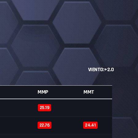
VIENTO:+2.0
MMP
MMT
25.19
22.76
24.41