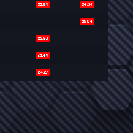
23.94
24.04
25.64
22.90
23.44
24.27