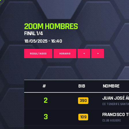
200M HOMBRES
FINAL 1/4
18/05/2025 - 16:40
RESULTADOS
HORARIO
<
>
#
BIB
NOMBRE
JUAN JOSÉ Á
2
390
CC TENERIFE SANT
FRANCISCO T
3
109
CLUB AGUERE