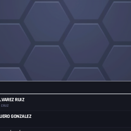
LVAREZ RUIZ
A CRUZ
UERO GONZALEZ