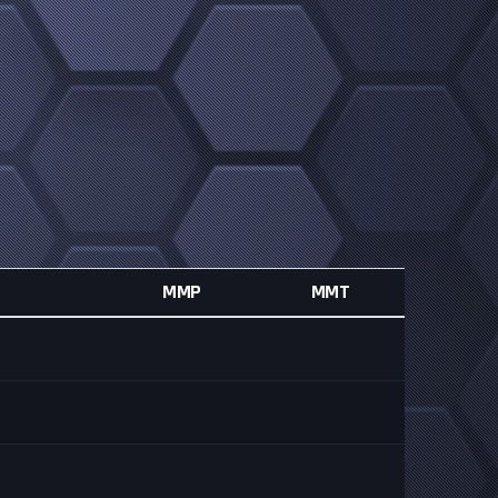
MMP
MMT