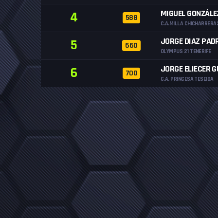
MIGUEL GONZÁLE
4
588
C.A.MILLA CHICHARRER
JORGE DIAZ PAD
5
660
OLYMPUS 21 TENERIFE
JORGE ELIECER
6
700
C.A. PRINCESA TESEIDA