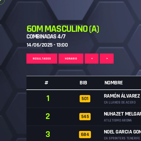
60M MASCULINO (A)
COMBINADAS 4/7
14/06/2025 - 13:00
RESULTADOS
HORARIO
<
>
#
BIB
NOMBRE
RAMÓN ÁLVAREZ
1
501
CA LLANOS DE ACERO
NUHAZET MELGA
2
545
ATLETISMO ARONA
NOEL GARCIA GO
3
684
CA SPRINTERS TENERIFE