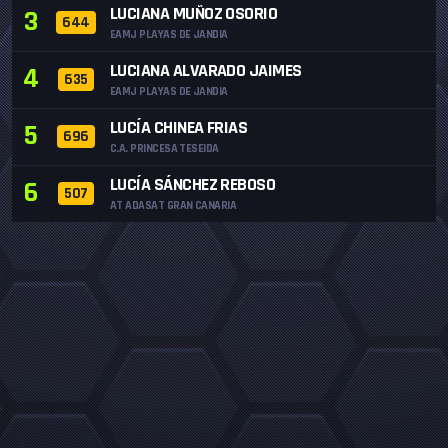
LUCIANA MUÑOZ OSORIO
3
644
EAMJ PLAYAS DE JANDIA
LUCIANA ALVARADO JAIMES
4
635
EAMJ PLAYAS DE JANDIA
LUCÍA CHINEA FRIAS
5
696
C.A. PRINCESA TESEIDA
LUCÍA SÁNCHEZ REBOSO
6
507
AT ADASAT GRAN CANARIA