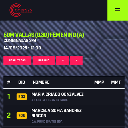
60M VALLAS (0,30) FEMENINO (A)
COMBINADAS 3/9
14/06/2025 - 12:00
RESULTADOS
HORARIO
<
>
#
BIB
NOMBRE
MMP
MMT
MARIA CRIADO GONZALVEZ
1
503
AT ADASAT GRAN CANARIA
MARCELA SOFÍA SÁNCHEZ
2
RINCÓN
706
C.A. PRINCESA TESEIDA