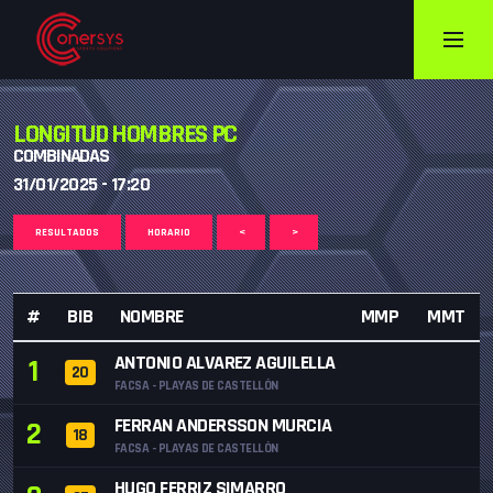
LONGITUD HOMBRES PC
COMBINADAS
31/01/2025 - 17:20
RESULTADOS
HORARIO
<
>
#
BIB
NOMBRE
MMP
MMT
ANTONIO ALVAREZ AGUILELLA
1
20
FACSA - PLAYAS DE CASTELLÓN
FERRAN ANDERSSON MURCIA
2
18
FACSA - PLAYAS DE CASTELLÓN
HUGO FERRIZ SIMARRO