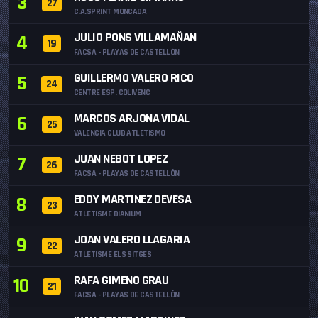
3
27
C.A.SPRINT MONCADA
JULIO PONS VILLAMAÑAN
4
19
FACSA - PLAYAS DE CASTELLÓN
GUILLERMO VALERO RICO
5
24
CENTRE ESP. COLIVENC
MARCOS ARJONA VIDAL
6
25
VALENCIA CLUB ATLETISMO
JUAN NEBOT LOPEZ
7
26
FACSA - PLAYAS DE CASTELLÓN
EDDY MARTINEZ DEVESA
8
23
ATLETISME DIANIUM
JOAN VALERO LLAGARIA
9
22
ATLETISME ELS SITGES
RAFA GIMENO GRAU
10
21
FACSA - PLAYAS DE CASTELLÓN