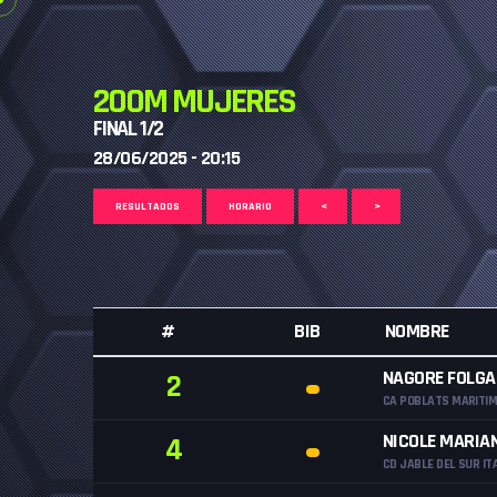
200M MUJERES
FINAL 1/2
28/06/2025 - 20:15
RESULTADOS
HORARIO
<
>
#
BIB
NOMBRE
NAGORE FOLGA
2
CA POBLATS MARITI
NICOLE MARIA
4
CD JABLE DEL SUR IT