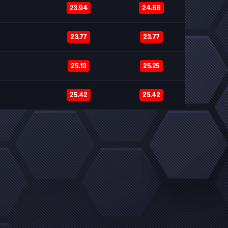
23.94
24.68
23.77
23.77
25.13
25.25
25.42
25.42