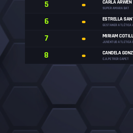
CARLA ARWEN 
5
SUPER AMARA BAT
ESTRELLA SAN
6
GESTANER ATLÉTICA 
MIRIAM COTIL
7
JUVENTUD ATLETICA 
CANDELA GONZ
8
C.A.PETRER CAPET