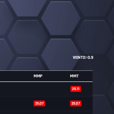
VIENTO:-0.9
MMP
MMT
25.11
25.07
25.07