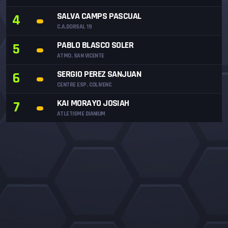
SALVA CAMPS PASCUAL
4
C.A.DORSAL 19
PABLO BLASCO SOLER
5
ATMO. SAN VICENTE
SERGIO PEREZ SANJUAN
6
CENTRE ESP. COLIVENC
KAI MORAYO JOSIAH
7
ATLETISME DIANIUM