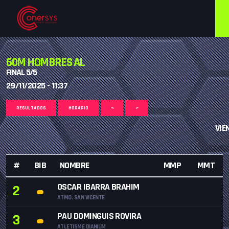
60M HOMBRES AL
FINAL 5/5
29/11/2025 - 11:37
RESULTADOS
HORARIO
<
>
VIEN
#
BIB
NOMBRE
MMP
MMT
OSCAR IBARRA BRAHIM
2
ATMO. SAN VICENTE
PAU DOMINGUIS ROVIRA
3
ATLETISME DIANIUM