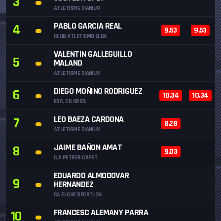
3
ATLETISME DIANIUM
PABLO GARCIA REAL
4
9.53
9.53
CLUB ATLETISMO ELDA
VALENTIN GALLEGUILLO
5
MALANO
ATLETISME DIANIUM
DIEGO MOÑINO RODRIGUEZ
6
10.34
10.34
ESC. CD ORIOL
LEO BAEZA CARDONA
7
8.28
ATLETISME DIANIUM
JAIME BAÑON AMAT
8
9.03
C.A.PETRER CAPET
EDUARDO ALMODOVAR
9
HERNANDEZ
CA ELCHE DECATLON
FRANCESC ALEMANY PARRA
10