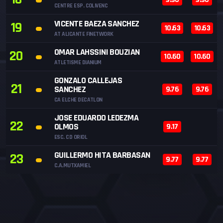
CENTRE ESP. COLIVENC
VICENTE BAEZA SANCHEZ
19
10.63
10.63
AT ALICANTE FINETWORK
OMAR LAHSSINI BOUZIAN
20
10.60
10.60
ATLETISME DIANIUM
GONZALO CALLEJAS
21
SANCHEZ
9.76
9.76
CA ELCHE DECATLON
JOSE EDUARDO LEDEZMA
22
OLMOS
9.17
ESC. CD ORIOL
GUILLERMO HITA BARBASAN
23
9.77
9.77
C.A.MUTXAMIEL