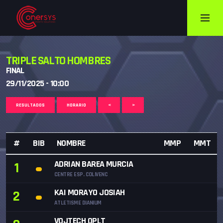
TRIPLE SALTO HOMBRES
FINAL
29/11/2025 - 10:00
RESULTADOS
HORARIO
<
>
#
BIB
NOMBRE
MMP
MMT
ADRIAN BAREA MURCIA
1
CENTRE ESP. COLIVENC
KAI MORAYO JOSIAH
2
ATLETISME DIANIUM
VOJTECH OPLT