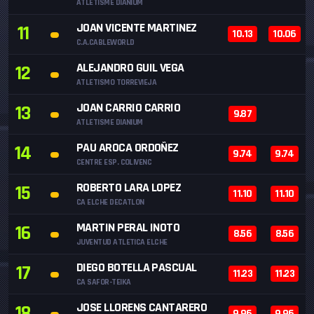
ATLETISME DIANIUM
JOAN VICENTE MARTINEZ
11
10.13
10.06
C.A.CABLEWORLD
ALEJANDRO GUIL VEGA
12
ATLETISMO TORREVIEJA
JOAN CARRIO CARRIO
13
9.87
ATLETISME DIANIUM
PAU AROCA ORDOÑEZ
14
9.74
9.74
CENTRE ESP. COLIVENC
ROBERTO LARA LOPEZ
15
11.10
11.10
CA ELCHE DECATLON
MARTIN PERAL INOTO
16
8.56
8.56
JUVENTUD ATLETICA ELCHE
DIEGO BOTELLA PASCUAL
17
11.23
11.23
CA SAFOR-TEIKA
JOSE LLORENS CANTARERO
18
9.96
9.96