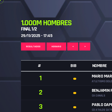
1.000M HOMBRES
FINAL 1/2
29/11/2025 - 17:45
RESULTADOS
HORARIO
<
>
#
BIB
NOMBRE
MARIO MAR
1
ATLETISMO DOL
BENJAMIN 
2
CA CANALS
PABLO DAP
3
CD ATHLOS CAT