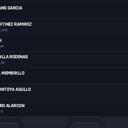
ANS GARCIA
RTINEZ RAMIREZ
LLENA
K
IUM
ILLA RODENAS
LON
A MEMBRILLO
ONTOYA AGULLO
ERO ALARCON
NTE