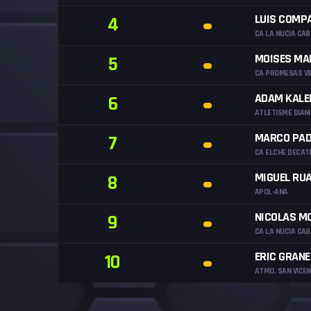
LUIS COMP
4
CA LA NUCIA CAB
MOISES MA
5
CA PROMESAS VI
ADAM KALE
6
ATLETISME DIAN
MARCO PAD
7
CA ELCHE DECAT
MIGUEL RU
8
APOL-ANA
NICOLAS M
9
CA LA NUCIA CAB
ERIC GRAN
10
ATMO. SAN VICE