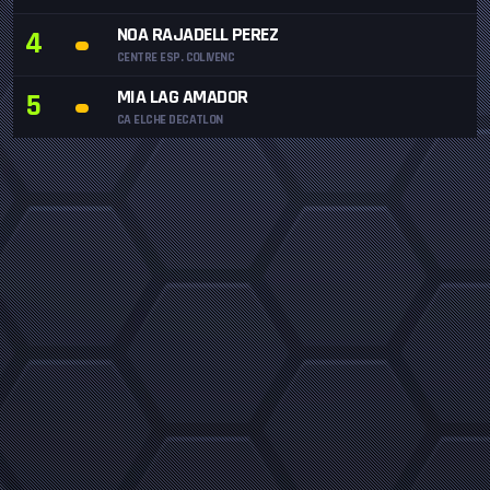
NOA RAJADELL PEREZ
4
CENTRE ESP. COLIVENC
MIA LAG AMADOR
5
CA ELCHE DECATLON