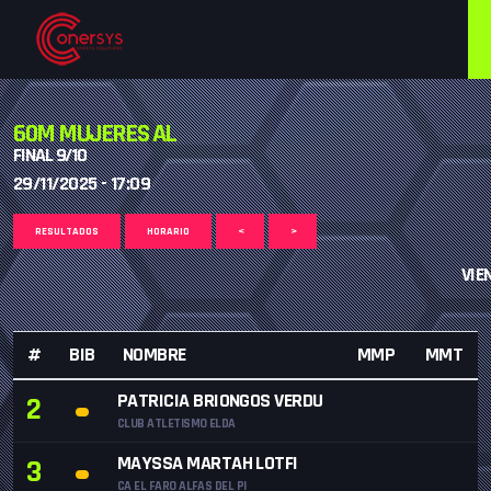
60M MUJERES AL
FINAL 9/10
29/11/2025 - 17:09
RESULTADOS
HORARIO
<
>
VIE
#
BIB
NOMBRE
MMP
MMT
PATRICIA BRIONGOS VERDU
2
CLUB ATLETISMO ELDA
MAYSSA MARTAH LOTFI
3
CA EL FARO ALFAS DEL PI