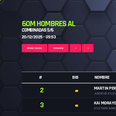
60M HOMBRES AL
COMBINADAS 5/6
20/12/2025 - 09:53
RESULTADOS
HORARIO
<
>
#
BIB
NOMBRE
MARTIN PER
2
JUVENTUD ATLETI
KAI MORAYO
3
ATLETISME DIANI