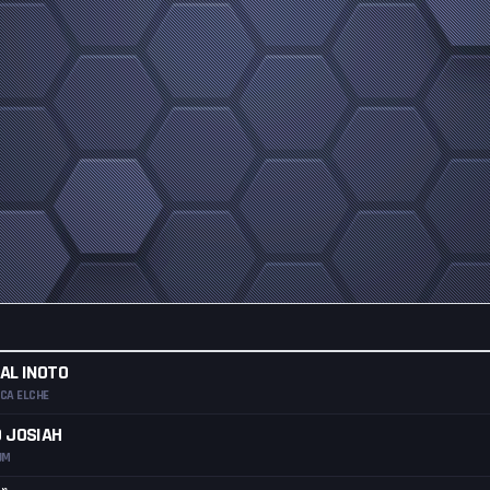
AL INOTO
CA ELCHE
 JOSIAH
UM