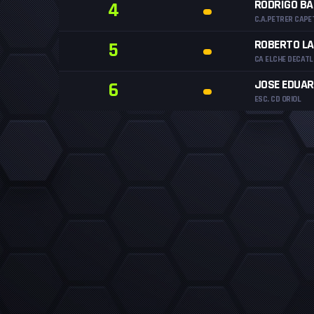
RODRIGO B
4
C.A.PETRER CAPE
ROBERTO LA
5
CA ELCHE DECAT
JOSE EDUAR
6
ESC. CD ORIOL