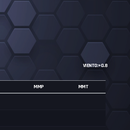
VIENTO:+0.8
MMP
MMT