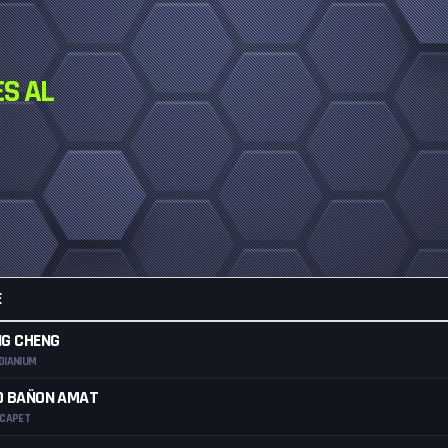
ES AL
E
NG CHENG
DIANIUM
O BAÑON AMAT
 CAPET