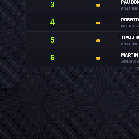
PAU DOM
3
ATLETISME 
ROBERT
4
CA ELCHE D
TIAGO 
5
ATLETISME 
MARTIN 
6
JUVENTUD A