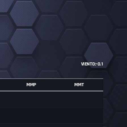
VIENTO:-0.1
MMP
MMT