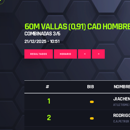
60M VALLAS (0,91) CAD HOMBR
COMBINADAS 3/6
21/12/2025 - 10:51
RESULTADOS
HORARIO
<
>
#
BIB
NOMBR
JIACHE
1
ATLETISME 
RODRIG
2
C.A.PETRER