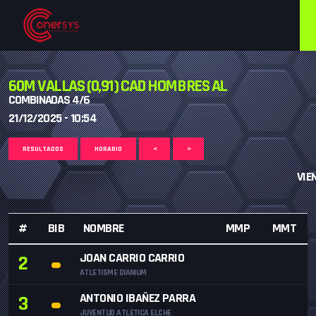
60M VALLAS (0,91) CAD HOMBRES AL
COMBINADAS 4/6
21/12/2025 - 10:54
RESULTADOS
HORARIO
<
>
VIE
#
BIB
NOMBRE
MMP
MMT
JOAN CARRIO CARRIO
2
ATLETISME DIANIUM
ANTONIO IBAÑEZ PARRA
3
JUVENTUD ATLETICA ELCHE