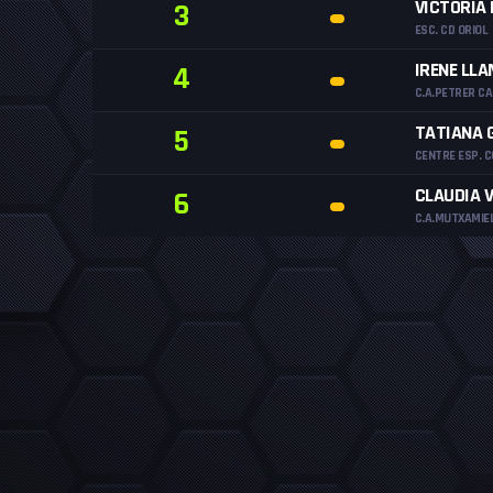
VICTORIA 
3
ESC. CD ORIOL
IRENE LL
4
C.A.PETRER C
TATIANA 
5
CENTRE ESP. C
CLAUDIA 
6
C.A.MUTXAMIE