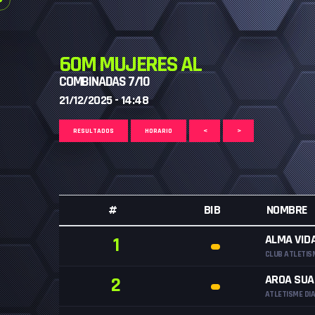
60M MUJERES AL
COMBINADAS 7/10
21/12/2025 - 14:48
RESULTADOS
HORARIO
<
>
#
BIB
NOMBRE
ALMA VID
1
CLUB ATLETIS
AROA SUA
2
ATLETISME DI