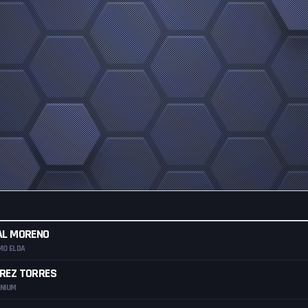
AL MORENO
MO ELDA
REZ TORRES
ANIUM