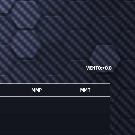
VIENTO:+0.0
MMP
MMT