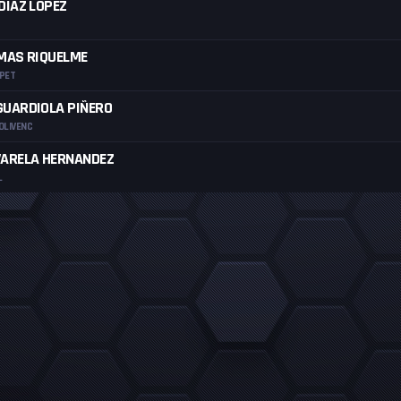
DIAZ LOPEZ
AMAS RIQUELME
APET
GUARDIOLA PIÑERO
OLIVENC
VARELA HERNANDEZ
L