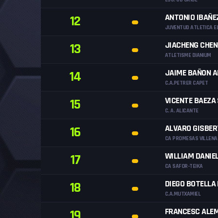
ANTONIO IBAÑE
12
JUVENTUD ATLETICA E
JIACHENG CHE
13
ATLETISME DIANIUM
JAIME BAÑON 
14
C.A.PETRER CAPET
VICENTE BAEZA
15
C. A. ALICANTE
ALVARO GISBE
16
CA PROMESAS VILLENA
WILLIAM DANIE
17
CA SAFOR-TEIKA
DIEGO BOTELLA
18
C.A.MUTXAMIEL
FRANCESC ALE
19