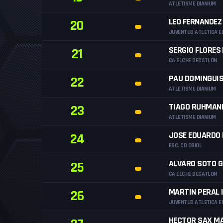
ATLETISME DIANIUM
LEO FERNANDEZ
20
JUVENTUD ATLETICA E
SERGIO FLORES
21
CA ELCHE DECATLON
PAU DOMINGUIS
22
ATLETISME DIANIUM
TIAGO RUHMAN
23
ATLETISME DIANIUM
JOSE EDUARDO
24
ESC. CD ORIOL
ALVARO SOTO G
25
CA ELCHE DECATLON
MARTIN PERAL 
26
JUVENTUD ATLETICA E
HECTOR SAX M