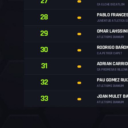
27
CA ELCHE DECATLON
PABLO FRANCES
28
JUVENTUD ATLETICA E
OMAR LAHSSINI
29
ATLETISME DIANIUM
RODRIGO BAÑO
30
C.A.PETRER CAPET
ADRIAN CARRIO
31
CA PROMESAS VILLENA
PAU GOMEZ RUI
32
ATLETISME DIANIUM
JOAN MULET B
33
ATLETISME DIANIUM