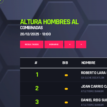
ALTURA HOMBRES AL
COMBINADAS
20/12/2025 - 13:00
RESULTADOS
HORARIO
<
>
#
BIB
NOMBRE
ROBERTO LARA 
1
CA ELCHE DECATLON
JOAN CARRIO C
2
ATLETISME DIANIUM
DANIEL REIG SU
3
ATLETISME DIANIUM