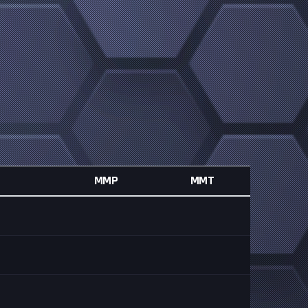
MMP
MMT