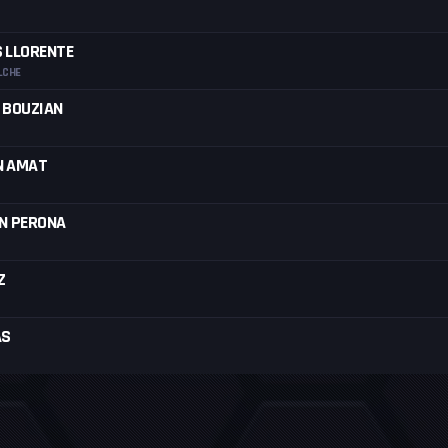
 LLORENTE
LCHE
 BOUZIAN
N AMAT
N PERONA
Z
AS