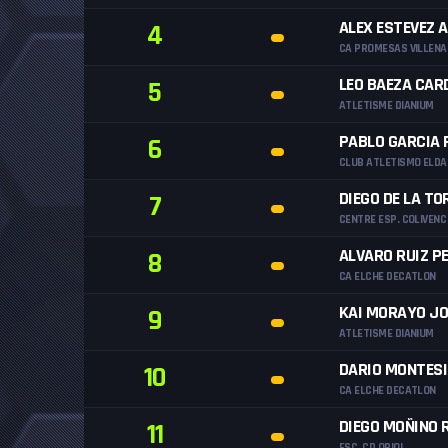
ALEX ESTEVEZ 
4
CA PROMESAS VILLENA
LEO BAEZA CAR
5
ATLETISME DIANIUM
PABLO GARCIA 
6
CLUB ATLETISMO ELDA
DIEGO DE LA T
7
CENTRE ESP. COLIVENC
ALVARO RUIZ P
8
CA ELCHE DECATLON
KAI MORAYO JO
9
ATLETISME DIANIUM
DARIO MONTES
10
CA ELCHE DECATLON
DIEGO MOÑINO 
11
ESC. CD ORIOL