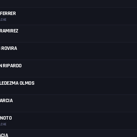
 FERRER
LCHE
 RAMIREZ
 ROVIRA
N RIPARDO
 LEDEZMA OLMOS
ARCIA
INOTO
LCHE
ACIA