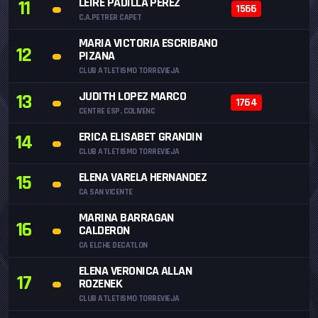
LEIRE PADILLA PEREZ
11
1566
C.A.PETRER CAPET
MARIA VICTORIA ESCRIBANO
12
PIZANA
CLUB ATLETISMO TORREVIEJA
JUDITH LOPEZ MARCO
13
1764
CENTRE ESP. COLIVENC
ERICA ELISABET GRANDIN
14
CLUB ATLETISMO TORREVIEJA
ELENA VARELA HERNANDEZ
15
CA SAN VICENTE
MARINA BARRAGAN
16
CALDERON
CA ELCHE DECATLON
ELENA VERONICA ALLAN
17
ROZENEK
CLUB ATLETISMO TORREVIEJA