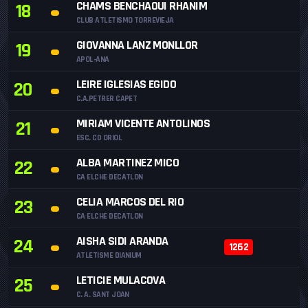
CHAMS BENCHAOUI RHANIM
18
CLUB ATLETISMO TORREVIEJA
GIOVANNA LANZ MONLLOR
19
APOL-ANA
LEIRE IGLESIAS EGIDO
20
C.A.PETRER CAPET
MIRIAM VICENTE ANTOLINOS
21
ESC. CD ORIOL
ALBA MARTINEZ MICO
22
CA ELCHE DECATLON
CELIA MARCOS DEL RIO
23
CA ELCHE DECATLON
AISHA SIDI ARANDA
24
1262
ATLETISME DIANIUM
LETICIE MULACOVA
25
C. A. SANT JOAN