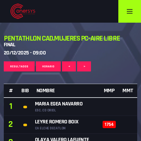
PENTATHLON CAD.MUJERES PC-AIRE LIBRE
FINAL
20/12/2025 - 09:00
RESULTADOS
HORARIO
<
>
#
BIB
NOMBRE
MMP
MMT
MARIA EGEA NAVARRO
1
ESC. CD ORIOL
LEYRE ROMERO BOIX
2
1754
CA ELCHE DECATLON
OLAYA VALERO LAFUENTE