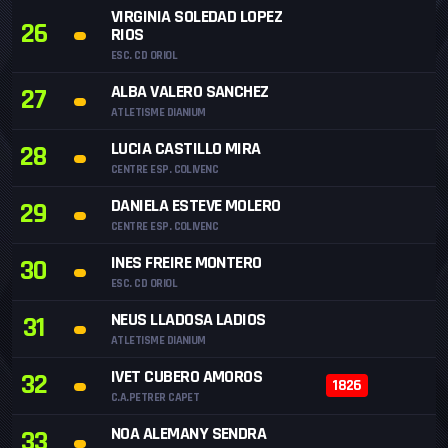
VIRGINIA SOLEDAD LOPEZ
26
RIOS
ESC. CD ORIOL
ALBA VALERO SANCHEZ
27
ATLETISME DIANIUM
LUCIA CASTILLO MIRA
28
CENTRE ESP. COLIVENC
DANIELA ESTEVE MOLERO
29
CENTRE ESP. COLIVENC
INES FREIRE MONTERO
30
ESC. CD ORIOL
NEUS LLADOSA LADIOS
31
ATLETISME DIANIUM
IVET CUBERO AMOROS
32
1826
C.A.PETRER CAPET
NOA ALEMANY SENDRA
33