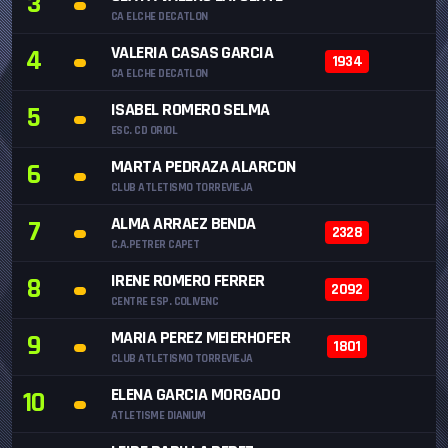
3
CA ELCHE DECATLON
VALERIA CASAS GARCIA
4
1934
CA ELCHE DECATLON
ISABEL ROMERO SELMA
5
ESC. CD ORIOL
MARTA PEDRAZA ALARCON
6
CLUB ATLETISMO TORREVIEJA
ALMA ARRAEZ BENDA
7
2328
C.A.PETRER CAPET
IRENE ROMERO FERRER
8
2092
CENTRE ESP. COLIVENC
MARIA PEREZ MEIERHOFER
9
1801
CLUB ATLETISMO TORREVIEJA
ELENA GARCIA MORGADO
10
ATLETISME DIANIUM