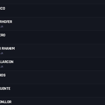
ICO
ERHOFER
EJA
ERO
I RHANIM
EJA
ALARCON
EJA
ROS
FUENTE
ONLLOR