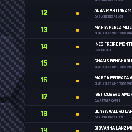
ALBA MARTINEZ M
12
CA ELCHE DECATLON
MARIA PEREZ MEI
13
CLUB ATLETISMO TORREVI
INES FREIRE MONT
14
ESC. CD ORIOL
CHAMS BENCHAOU
15
CLUB ATLETISMO TORREVI
MARTA PEDRAZA 
16
CLUB ATLETISMO TORREVI
IVET CUBERO AMO
17
C.A.PETRER CAPET
OLAYA VALERO LA
18
CA ELCHE DECATLON
GIOVANNA LANZ M
19