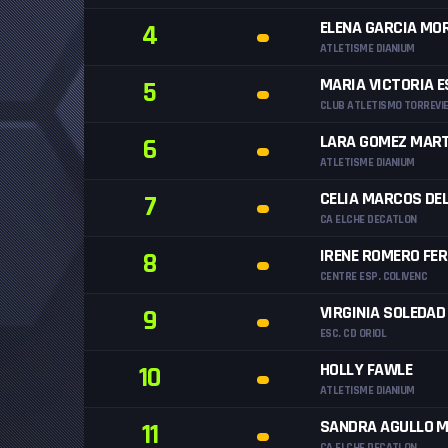
ELENA GARCIA MO
4
ATLETISME DIANIUM
MARIA VICTORIA 
5
CLUB ATLETISMO TORREVI
LARA GOMEZ MART
6
ATLETISME DIANIUM
CELIA MARCOS DEL
7
CA ELCHE DECATLON
IRENE ROMERO FE
8
CENTRE ESP. COLIVENC
VIRGINIA SOLEDAD
9
ESC. CD ORIOL
HOLLY FAWLE
10
ATLETISME DIANIUM
SANDRA AGULLO M
11
CA ELCHE DECATLON