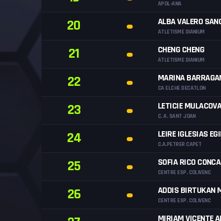
APOL-ANA
ALBA VALERO SAN
20
ATLETISME DIANIUM
CHENG CHENG
21
ATLETISME DIANIUM
MARINA BARRAGA
22
CA ELCHE DECATLON
LETICIE MULACOV
23
C. A. SANT JOAN
LEIRE IGLESIAS EG
24
C.A.PETRER CAPET
SOFIA RICO CONCA
25
CENTRE ESP. COLIVENC
ADDIS BIRTUKAN 
26
CENTRE ESP. COLIVENC
MIRIAM VICENTE 