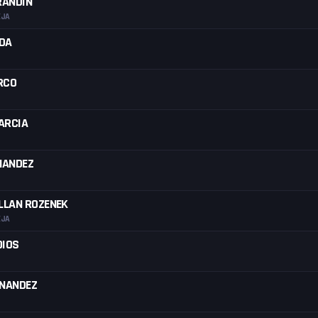
RANDIN
EJA
DA
RCO
ARCIA
NANDEZ
LLAN ROZENEK
EJA
DIOS
RNANDEZ