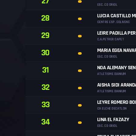
27
ESC. CD ORIOL
LUCIA CASTILLO M
28
CENTRE ESP. COLIVENC
LEIRE PADILLA PER
29
C.A.PETRER CAPET
MARIA EGEA NAVA
30
ESC. CD ORIOL
NOA ALEMANY SE
31
ATLETISME DIANIUM
AISHA SIDI ARAND
32
ATLETISME DIANIUM
LEYRE ROMERO BO
33
CA ELCHE DECATLON
LINA EL FAZAZY
34
ESC. CD ORIOL