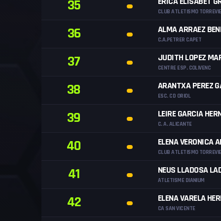
ERICA ELISABET G
35
CLUB ATLETISMO TORREVI
ALMA ARRAEZ BEN
36
C.A.PETRER CAPET
JUDITH LOPEZ MA
37
CENTRE ESP. COLIVENC
ARANTXA PEREZ G
38
ESC. CD ORIOL
LEIRE GARCIA HER
39
C. A. ALICANTE
ELENA VERONICA A
40
CLUB ATLETISMO TORREVI
NEUS LLADOSA LA
41
ATLETISME DIANIUM
ELENA VARELA HE
42
CA SAN VICENTE