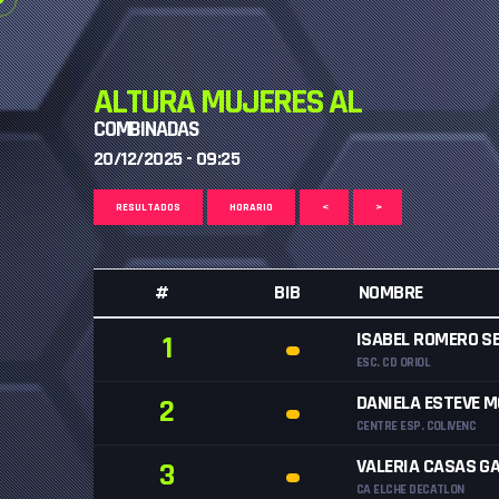
ALTURA MUJERES AL
COMBINADAS
20/12/2025 - 09:25
RESULTADOS
HORARIO
<
>
#
BIB
NOMBRE
ISABEL ROMERO S
1
ESC. CD ORIOL
DANIELA ESTEVE 
2
CENTRE ESP. COLIVENC
VALERIA CASAS G
3
CA ELCHE DECATLON