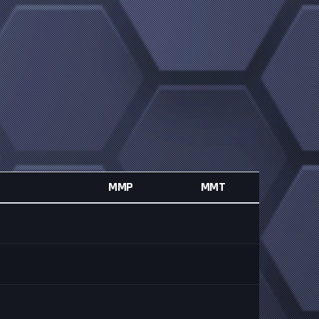
MMP
MMT