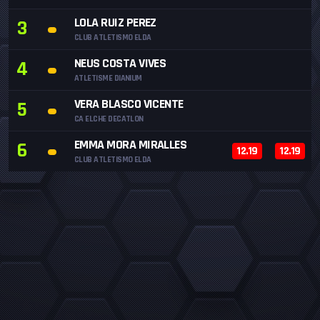
LOLA RUIZ PEREZ
3
CLUB ATLETISMO ELDA
NEUS COSTA VIVES
4
ATLETISME DIANIUM
VERA BLASCO VICENTE
5
CA ELCHE DECATLON
EMMA MORA MIRALLES
6
12.19
12.19
CLUB ATLETISMO ELDA