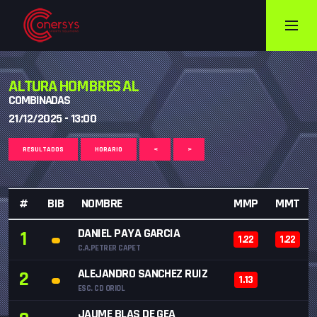
ALTURA HOMBRES AL
COMBINADAS
21/12/2025 - 13:00
RESULTADOS
HORARIO
<
>
#
BIB
NOMBRE
MMP
MMT
DANIEL PAYA GARCIA
1
1.22
1.22
C.A.PETRER CAPET
ALEJANDRO SANCHEZ RUIZ
2
1.13
ESC. CD ORIOL
JAUME BLAS DE GEA