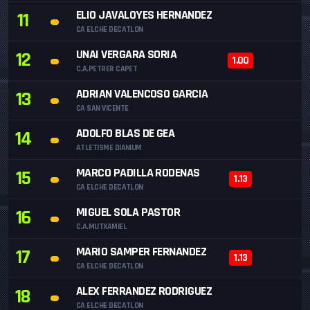
ELIO JAVALOYES HERNANDEZ
11
CA ELCHE DECATLON
UNAI VERGARA SORIA
12
1.00
C.A.PETRER CAPET
ADRIAN VALENCOSO GARCIA
13
CA SAN VICENTE
ADOLFO BLAS DE GEA
14
ATLETISME DIANIUM
MARCO PADILLA RODENAS
15
1.13
CA ELCHE DECATLON
MIGUEL SOLA PASTOR
16
C.A.MUTXAMIEL
MARIO SAMPER FERNANDEZ
17
1.13
CA ELCHE DECATLON
ALEX FERRANDEZ RODRIGUEZ
18
CA ELCHE DECATLON