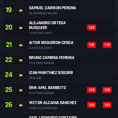
SAMUEL CARRION PERONA
19
CA PROMESAS VILLENA
ALEJANDRO ORTEGA
20
BUSQUIER
1.23
C.A.PETRER CAPET
AITOR NOGUERON CERDA
21
1.15
1.15
C.A.PETRER CAPET
BRUNO CAMBRA FEMENIA
22
ATLETISME DIANIUM
IZAN MARTINEZ SOGORB
24
APOL-ANA
ERIK AMIL BARBEITO
25
1.19
1.18
ATLETISME DIANIUM
VICTOR ALCAINA SANCHEZ
26
1.31
1.31
CLUB ATLETISMO ELDA
AXEL LEONARDO GORTAIRE