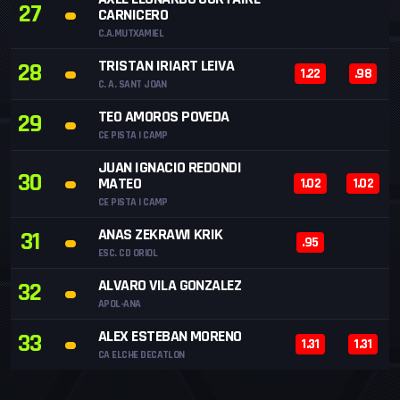
27
CARNICERO
C.A.MUTXAMIEL
TRISTAN IRIART LEIVA
28
1.22
.98
C. A. SANT JOAN
TEO AMOROS POVEDA
29
CE PISTA I CAMP
JUAN IGNACIO REDONDI
30
MATEO
1.02
1.02
CE PISTA I CAMP
ANAS ZEKRAWI KRIK
31
.95
ESC. CD ORIOL
ALVARO VILA GONZALEZ
32
APOL-ANA
ALEX ESTEBAN MORENO
33
1.31
1.31
CA ELCHE DECATLON