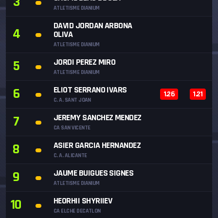
3
ATLETISME DIANIUM
DAVID JORDAN ARBONA
4
OLIVA
ATLETISME DIANIUM
JORDI PEREZ MIRO
5
ATLETISME DIANIUM
ELIOT SERRANO IVARS
6
1.26
1.21
C. A. SANT JOAN
JEREMY SANCHEZ MENDEZ
7
CA SAN VICENTE
ASIER GARCIA HERNANDEZ
8
C. A. ALICANTE
JAUME BUIGUES SIGNES
9
ATLETISME DIANIUM
HEORHII SHYRIIEV
10
CA ELCHE DECATLON