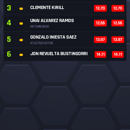
3
CLEMENTE KIRILL
12.70
12.70
UNAI ALVAREZ RAMOS
4
12.56
12.56
ARTUNDUAGA
GONZALO INIESTA SAEZ
5
13.97
13.97
ATLETICO GETXO
6
JON REVUELTA BUSTINGORRI
14.11
14.11