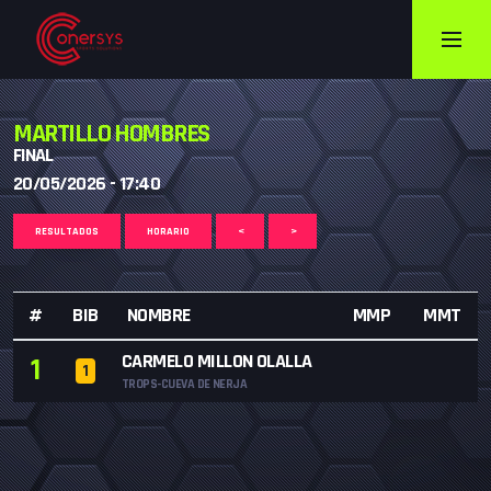
MARTILLO HOMBRES
FINAL
20/05/2026 - 17:40
RESULTADOS
HORARIO
<
>
#
BIB
NOMBRE
MMP
MMT
CARMELO MILLON OLALLA
1
1
TROPS-CUEVA DE NERJA