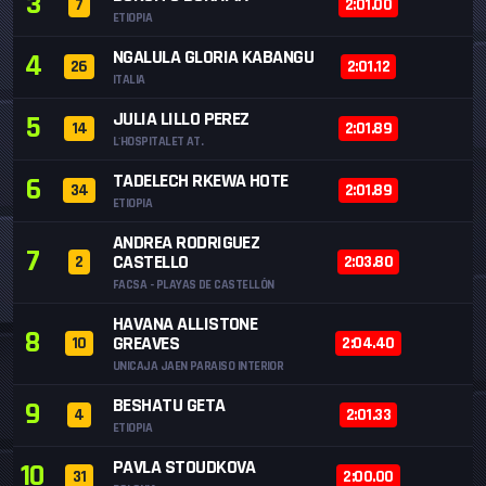
3
7
2:01.00
ETIOPIA
NGALULA GLORIA KABANGU
4
26
2:01.12
ITALIA
JULIA LILLO PEREZ
5
14
2:01.89
L'HOSPITALET AT.
TADELECH RKEWA HOTE
6
34
2:01.89
ETIOPIA
ANDREA RODRIGUEZ
7
CASTELLO
2
2:03.80
FACSA - PLAYAS DE CASTELLÓN
HAVANA ALLISTONE
8
GREAVES
10
2:04.40
UNICAJA JAEN PARAISO INTERIOR
BESHATU GETA
9
4
2:01.33
ETIOPIA
PAVLA STOUDKOVA
10
31
2:00.00