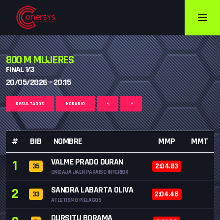
800 M MUJERES
FINAL 1/3
20/05/2026 - 20:15
RESULTADOS
HORARIO
<
>
#
BIB
NOMBRE
MMP
MMT
VALME PRADO DURAN
1
35
2:04.83
UNICAJA JAEN PARAISO INTERIOR
SANDRA LABARTA OLIVA
2
33
2:04.46
ATLETISMO PIELAGOS
DURSITU BORAMA