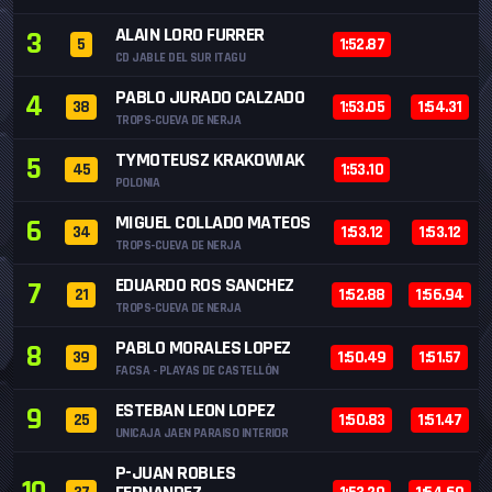
ALAIN LORO FURRER
3
5
1:52.87
CD JABLE DEL SUR ITAGU
PABLO JURADO CALZADO
4
38
1:53.05
1:54.31
TROPS-CUEVA DE NERJA
TYMOTEUSZ KRAKOWIAK
5
45
1:53.10
POLONIA
MIGUEL COLLADO MATEOS
6
34
1:53.12
1:53.12
TROPS-CUEVA DE NERJA
EDUARDO ROS SANCHEZ
7
21
1:52.88
1:56.94
TROPS-CUEVA DE NERJA
PABLO MORALES LOPEZ
8
39
1:50.49
1:51.57
FACSA - PLAYAS DE CASTELLÓN
ESTEBAN LEON LOPEZ
9
25
1:50.83
1:51.47
UNICAJA JAEN PARAISO INTERIOR
P-JUAN ROBLES