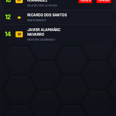
10
FERNANDEZ
37
1:53.29
1:54.60
DELSUR COOP LA PALMA
RICARDO DOS SANTOS
12
INDEPENDIENTE
JAVIER ALAMAÑAC
14
NAVARRO
35
MONTAÑA SABIÑANIGO