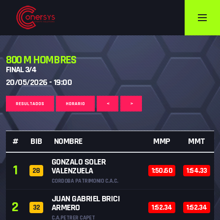
800 M HOMBRES
FINAL 3/4
20/05/2026 - 19:00
RESULTADOS
HORARIO
<
>
#
BIB
NOMBRE
MMP
MMT
GONZALO SOLER
1
VALENZUELA
28
1:50.60
1:54.33
CORDOBA PATRIMONIO C.A.C.
JUAN GABRIEL BRICI
2
ARMERO
32
1:52.34
1:52.34
C.A.PETRER CAPET