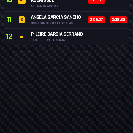
10
RODRIGUEZ
16
2:05.87
AT. SAN SEBASTIAN
ANGELA GARCIA SANCHO
11
3
2:05.27
2:08.88
UNIV LEON SPRINT ATLETISMO
P-LEIRE GARCIA SERRANO
12
TROPS-CUEVA DE NERJA