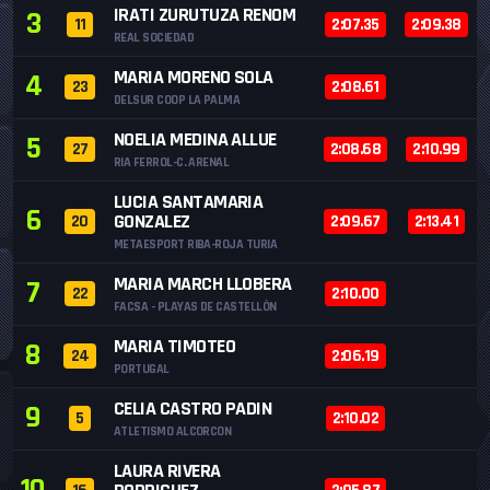
IRATI ZURUTUZA RENOM
3
11
2:07.35
2:09.38
REAL SOCIEDAD
MARIA MORENO SOLA
4
23
2:08.61
DELSUR COOP LA PALMA
NOELIA MEDINA ALLUE
5
27
2:08.68
2:10.99
RIA FERROL-C. ARENAL
LUCIA SANTAMARIA
6
GONZALEZ
20
2:09.67
2:13.41
METAESPORT RIBA-ROJA TURIA
MARIA MARCH LLOBERA
7
22
2:10.00
FACSA - PLAYAS DE CASTELLÓN
MARIA TIMOTEO
8
24
2:06.19
PORTUGAL
CELIA CASTRO PADIN
9
5
2:10.02
ATLETISMO ALCORCON
LAURA RIVERA