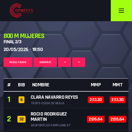
800 M MUJERES
FINAL 2/3
20/05/2026 - 18:50
RESULTADOS
HORARIO
<
>
#
BIB
NOMBRE
MMP
MMT
CLARA NAVARRO REYES
1
6
2:13.30
2:13.30
TROPS-CUEVA DE NERJA
ROCIO RODRIGUEZ
2
MARTIN
32
2:06.64
2:06.64
GRUPOMPLEO PAMPLONA AT