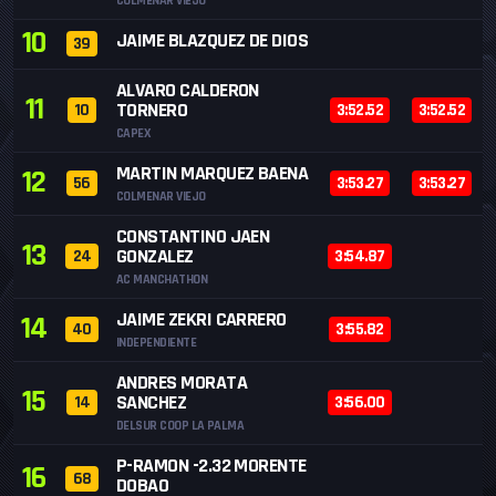
COLMENAR VIEJO
10
JAIME BLAZQUEZ DE DIOS
39
ALVARO CALDERON
11
TORNERO
10
3:52.52
3:52.52
CAPEX
MARTIN MARQUEZ BAENA
12
56
3:53.27
3:53.27
COLMENAR VIEJO
CONSTANTINO JAEN
13
GONZALEZ
24
3:54.87
AC MANCHATHON
JAIME ZEKRI CARRERO
14
40
3:55.82
INDEPENDIENTE
ANDRES MORATA
15
SANCHEZ
14
3:56.00
DELSUR COOP LA PALMA
P-RAMON -2.32 MORENTE
16
68
DOBAO