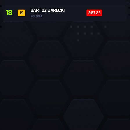
BARTOZ JARECKI
18
19
3:57.23
POLONIA