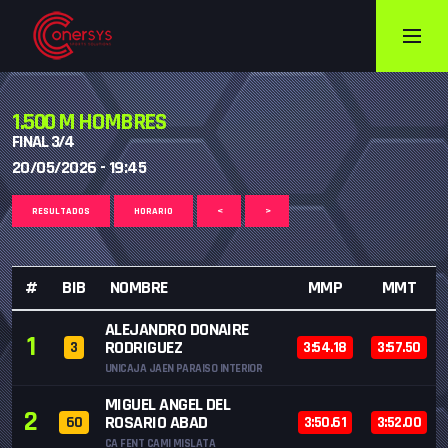
1.500 M HOMBRES
FINAL 3/4
20/05/2026 - 19:45
RESULTADOS
HORARIO
<
>
#
BIB
NOMBRE
MMP
MMT
ALEJANDRO DONAIRE
1
RODRIGUEZ
3
3:54.18
3:57.50
UNICAJA JAEN PARAISO INTERIOR
MIGUEL ANGEL DEL
2
ROSARIO ABAD
60
3:50.61
3:52.00
CA FENT CAMI MISLATA