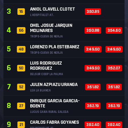
ANIOL CLAVELL CLOTET
3
16
3:50.85
L'HOSPITALET AT.
OHEL JOSUE JARQUIN
4
MOLINARES
66
3:50.88
3:54.60
TROPS-CUEVA DE NERJA
LORENZO PLA ESTEBANEZ
5
48
3:49.60
3:49.60
TROPS-CUEVA DE NERJA
LUIS RODRIGUEZ
6
RODRIGUEZ
50
3:49.50
3:52.07
DELSUR COOP LA PALMA
JULEN AZPIAZU URANGA
7
52
3:51.82
3:51.82
LEA LA BLANCA
ENRIQUE GARCIA GARCIA-
8
BOENTE
27
3:52.19
3:52.19
LUCUS CAIXA RURAL GALEGA
CARLOS FABRA GOYANES
9
21
3:52.40
3:52.40