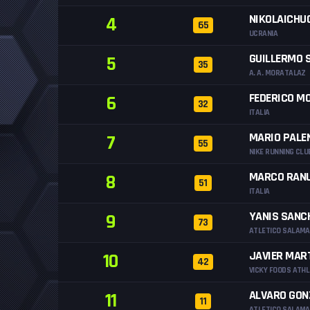
NIKOLAICHU
4
65
UCRANIA
GUILLERMO 
5
35
A. A. MORATALAZ
FEDERICO M
6
32
ITALIA
MARIO PALE
7
55
NIKE RUNNING CLU
MARCO RAN
8
51
ITALIA
YANIS SANC
9
73
ATLETICO SALAM
JAVIER MAR
10
42
VICKY FOODS ATHL
ALVARO GON
11
11
ATLETICO SALAM