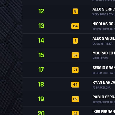
ALEX SIERPE
12
8
VICKY FOODS ATHL
NICOLAS RO
13
64
TROPS-CUEVA DE 
ALEX SANGI
14
7
CA SAFOR-TEIKA
MOURAD ED 
15
62
MARRUECOS
SERGIO GRA
17
71
DELSUR COOP LA 
RYAN BARCA
18
44
FC BARCELONA
PABLO SERR
19
69
TROPS-CUEVA DE 
IKER FERNA
20
41