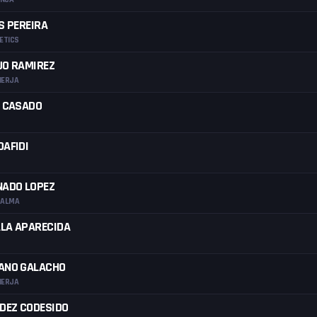
S PEREIRA
ETICS
JO RAMIREZ
NERJA
L CASADO
DAFIDI
NADO LOPEZ
PALMA
LA APARECIDA
ANO GALACHO
NERJA
NDEZ CODESIDO