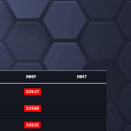
MMP
MMT
3:39.47
3:39.66
3:38.52