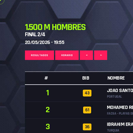
1.500 M HOMBRES
FINAL 2/4
20/05/2026 - 19:55
RESULTADOS
HORARIO
<
>
#
BIB
NOMBRE
JOAO SANT
1
43
PORTUGAL
MOHAMED RE
2
61
FACSA - PLAYAS D
IBRAHIM ER
3
36
TURQUIA