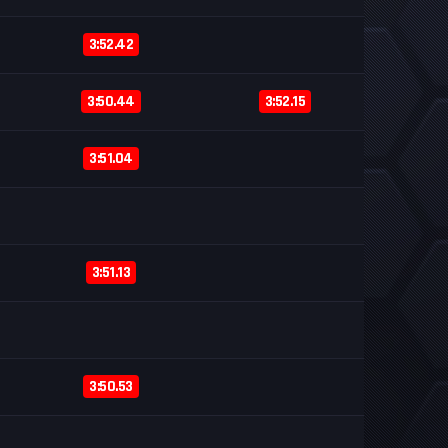
3:52.42
3:50.44
3:52.15
3:51.04
3:51.13
3:50.53