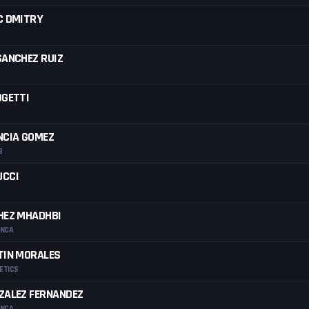
C DMITRY
SANCHEZ RUIZ
OGETTI
NCIA GOMEZ
B
UCCI
HEZ MHADHBI
ANCA
TIN MORALES
ETICS
ZALEZ FERNANDEZ
ANCA