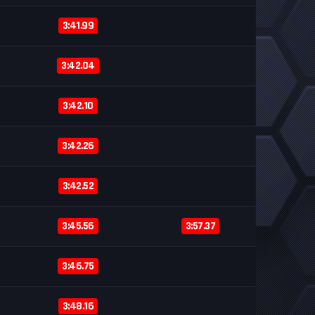
3:41.99
3:42.04
3:42.10
3:42.26
3:42.52
3:45.56
3:57.37
3:46.75
3:48.16