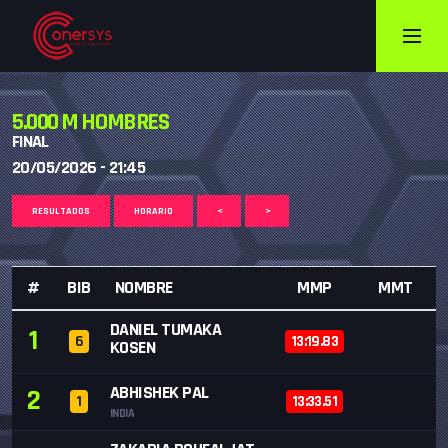
5.000 M HOMBRES
FINAL
20/05/2026 - 21:45
RESULTADOS
HORARIO
<
>
#
BIB
NOMBRE
MMP
MMT
DANIEL TUMAKA
1
6
13:19.83
KOSEN
ABHISHEK PAL
2
1
13:33.51
INDIA