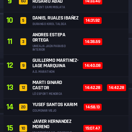
9
ROSARIO ABAD
60
14:33.40
CA FENT CAMI MISLATA
DANIEL RUALES IBAÑEZ
10
5
14:31.92
DURANGO KIROL TALDEA
ANDRES ESTEPA
11
ORTEGA
3
14:38.69
UNICAJA JAEN PARAISO
INTERIOR
GUILLERMO MARTINEZ-
12
LAGE MARQUINA
9
14:40.08
A.D. MARATHON
MARTI GINARD
13
CASTOR
12
14:42.28
14:42.28
LÔ ESPORT MENORCA
YUSEF SANTOS KARIM
14
20
14:58.13
COLMENAR VIEJO
JAVIER HERNANDEZ
15
MORENO
10
15:07.47