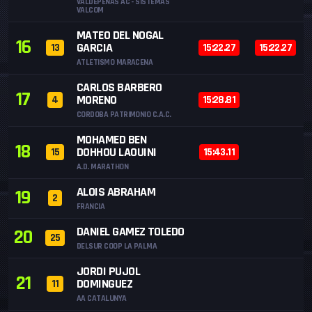
VALDEPEÑAS AC - SISTEMAS
VALCOM
MATEO DEL NOGAL
16
GARCIA
13
15:22.27
15:22.27
ATLETISMO MARACENA
CARLOS BARBERO
17
MORENO
4
15:28.81
CORDOBA PATRIMONIO C.A.C.
MOHAMED BEN
18
DOHHOU LAOUINI
15
15:43.11
A.D. MARATHON
ALOIS ABRAHAM
19
2
FRANCIA
DANIEL GAMEZ TOLEDO
20
25
DELSUR COOP LA PALMA
JORDI PUJOL
21
DOMINGUEZ
11
AA CATALUNYA