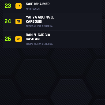
SAID MHAIMER
23
17
MARRUECOS
YAHYA AQUINA EL
24
KARBOUBI
19
TROPS-CUEVA DE NERJA
DANIEL GARCIA
26
GAVILAN
35
TROPS-CUEVA DE NERJA