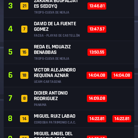
ZAKARIA BOUFALJAT
3
ES SEDDYQ
21
13:46.81
TROPS-CUEVA DE NERJA
DAVID DE LA FUENTE
4
GOMEZ
7
13:47.57
FACSA - PLAYAS DE CASTELLÓN
REDA EL MOUAZIZ
5
BENABBAS
16
13:50.55
TROPS-CUEVA DE NERJA
VICTOR ALEJANDRO
6
REQUENA AZNAR
18
14:04.08
14:04.08
UCAM-CARTAGENA
DIDIER ANTONIO
7
RODRIGUEZ
8
14:09.08
PANAMA
MIGUEL RUIZ LABAO
8
14
14:22.81
14:22.81
CORDOBA PATRIMONIO C.A.C.
MIGUEL ANGEL DEL