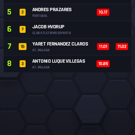
ANDRES PRAZARES
5
2
10.17
PORTUGAL
JACOB HVORUP
6
7
CLUB ATLETISMO ESPARTA
YARET FERNANDEZ CLAROS
7
16
11.01
11.02
AT. MALAGA
ANTONIO LUQUE VILLEGAS
8
3
10.85
AT. MALAGA