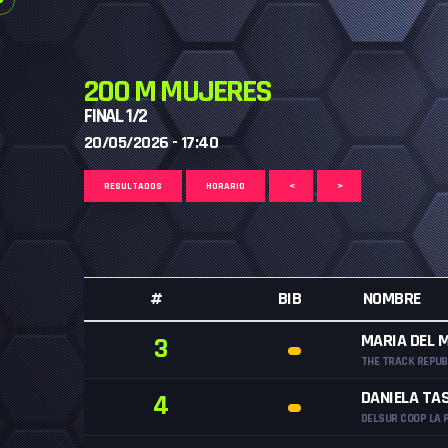
200 M MUJERES
FINAL 1/2
20/05/2026 - 17:40
RESULTADOS
HORARIO
<
>
#
BIB
NOMBRE
MARIA DEL 
3
THE TRACK REPUB
DANIELA TA
4
DELSUR COOP LA 