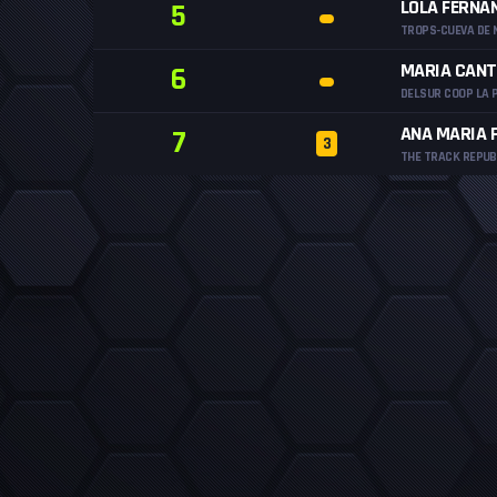
LOLA FERNA
5
TROPS-CUEVA DE 
MARIA CANT
6
DELSUR COOP LA 
ANA MARIA 
7
3
THE TRACK REPUB