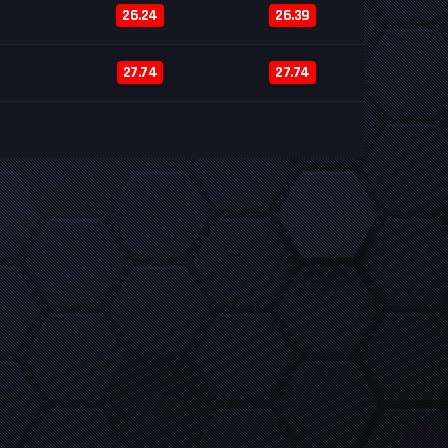
26.24
26.39
27.74
27.74