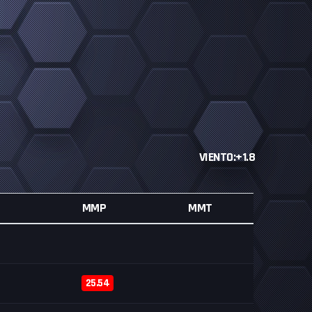
VIENTO:+1.8
MMP
MMT
25.54