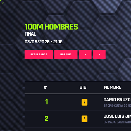
100M HOMBRES
FINAL
03/06/2026 - 21:15
RESULTADOS
HORARIO
<
>
#
BIB
NOMBRE
DARIO BRUZO
1
7
TROPS-CUEVA DE N
JOSE LUIS J
2
3
UNICAJA JAEN PARA