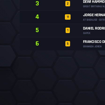
DEWI HAMMO
3
2
GREAT BRITAIN & N.I
JORGE HERN
4
11
AT BADAJOZ - EXT
DANIEL RODR
5
1
CAPEX
FRANCISCO D
6
5
GRANADA JOVEN