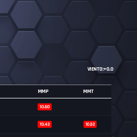
VIENTO:+0.0
MMP
MMT
10.60
10.43
10.52