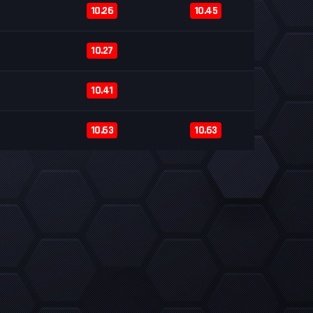
10.26
10.45
10.27
10.41
10.63
10.63