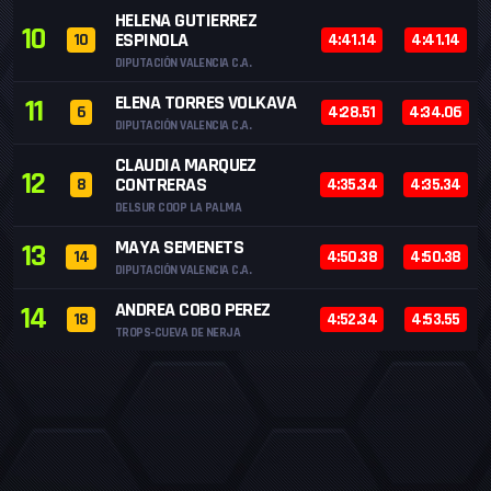
HELENA GUTIERREZ
10
ESPINOLA
10
4:41.14
4:41.14
DIPUTACIÓN VALENCIA C.A.
ELENA TORRES VOLKAVA
11
6
4:28.51
4:34.06
DIPUTACIÓN VALENCIA C.A.
CLAUDIA MARQUEZ
12
CONTRERAS
8
4:35.34
4:35.34
DELSUR COOP LA PALMA
MAYA SEMENETS
13
14
4:50.38
4:50.38
DIPUTACIÓN VALENCIA C.A.
ANDREA COBO PEREZ
14
18
4:52.34
4:53.55
TROPS-CUEVA DE NERJA