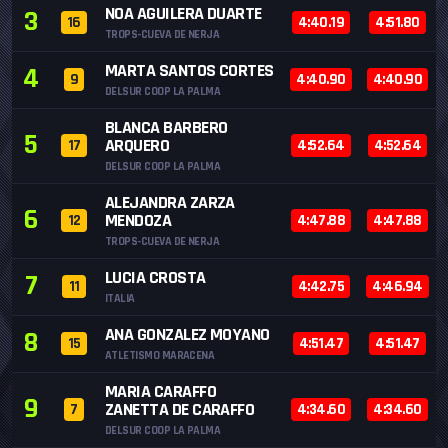
NOA AGUILERA DUARTE
3
16
4:40.19
4:51.80
TROPS-CUEVA DE NERJA
MARTA SANTOS CORTES
4
9
4:40.90
4:40.90
DELSUR COOP LA PALMA
BLANCA BARBERO
5
ARQUERO
17
4:52.64
4:52.64
DELSUR COOP LA PALMA
ALEJANDRA ZARZA
6
MENDOZA
12
4:47.88
4:47.88
TROPS-CUEVA DE NERJA
LUCIA CROSTA
7
11
4:42.75
4:46.94
ITALIA
ANA GONZALEZ MOYANO
8
15
4:51.47
4:51.47
ATLETISMO MARACENA
MARIA CARAFFO
9
ZANETTA DE CARAFFO
7
4:34.60
4:34.60
DELSUR COOP LA PALMA