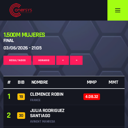
1.500M MUJERES
FINAL
03/06/2026 - 21:05
RESULTADOS
HORARIO
<
>
#
BIB
NOMBRE
MMP
MMT
CLEMENCE ROBIN
1
19
4:38.32
FRANCE
JULIA RODRIGUEZ
2
SANTIAGO
30
AVINENT MANRESA