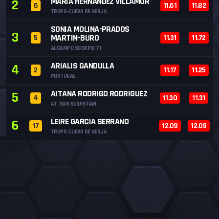
MARIA HERNANDEZ VILLAMOR
2
6
11.61
11.82
TROPS-CUEVA DE NERJA
SONIA MOLINA-PRADOS
3
MARTIN-BURO
5
11.31
11.72
ALCAMPO SCORPIO 71
ARIALIS GANDULLA
4
2
11.17
11.25
PORTUGAL
AITANA RODRIGO RODRIGUEZ
5
4
11.30
11.31
AT. SAN SEBASTIAN
LEIRE GARCIA SERRANO
6
17
12.09
12.09
TROPS-CUEVA DE NERJA