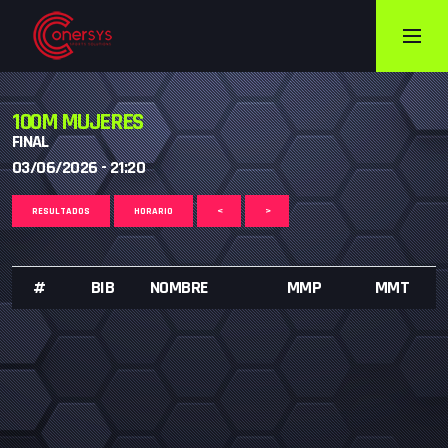
100M MUJERES
FINAL
03/06/2026 - 21:20
RESULTADOS
HORARIO
<
>
#
BIB
NOMBRE
MMP
MMT