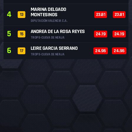
MARINA DELGADO
4
MONTESINOS
13
23.81
23.81
DIPUTACIÓN VALENCIA C.A.
ANDREA DE LA ROSA REYES
5
15
24.19
24.19
TROPS-CUEVA DE NERJA
LEIRE GARCIA SERRANO
6
17
24.96
24.96
TROPS-CUEVA DE NERJA