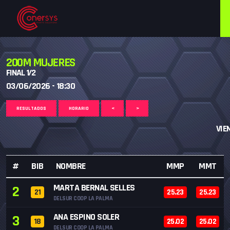
200M MUJERES
FINAL 1/2
03/06/2026 - 18:30
RESULTADOS
HORARIO
<
>
VIE
#
BIB
NOMBRE
MMP
MMT
MARTA BERNAL SELLES
2
21
25.23
25.23
DELSUR COOP LA PALMA
ANA ESPINO SOLER
3
18
25.02
25.02
DELSUR COOP LA PALMA