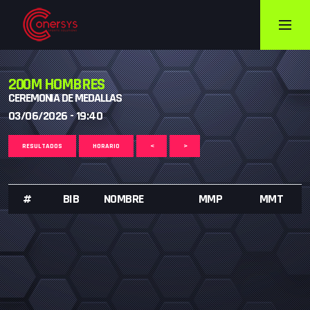
200M HOMBRES
CEREMONIA DE MEDALLAS
03/06/2026 - 19:40
RESULTADOS
HORARIO
<
>
#
BIB
NOMBRE
MMP
MMT