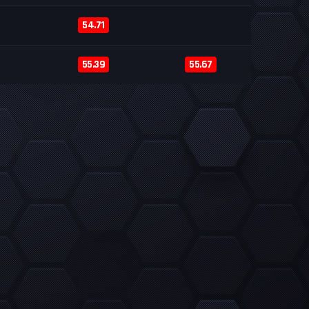
54.71
55.39
55.67