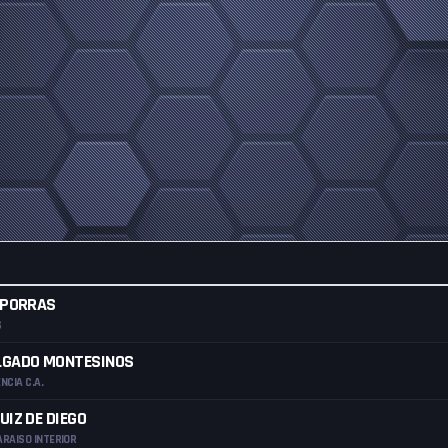
 PORRAS
S
LGADO MONTESINOS
NCIA C.A.
UIZ DE DIEGO
ARAISO INTERIOR