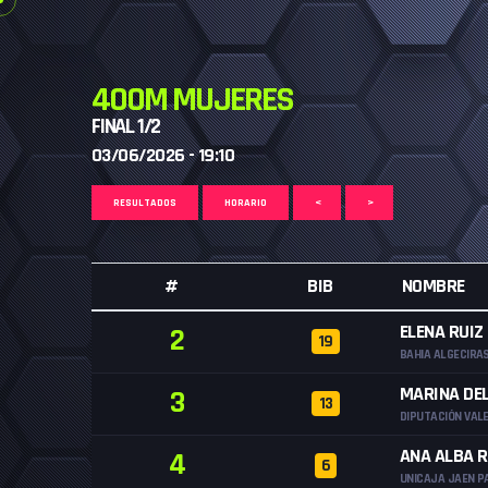
400M MUJERES
FINAL 1/2
03/06/2026 - 19:10
RESULTADOS
HORARIO
<
>
#
BIB
NOMBRE
ELENA RUIZ
2
19
BAHIA ALGECIRA
MARINA DE
3
13
DIPUTACIÓN VALE
ANA ALBA R
4
6
UNICAJA JAEN P