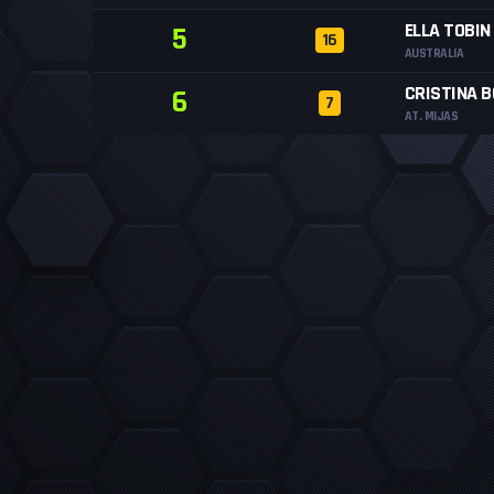
ELLA TOBIN
5
16
AUSTRALIA
CRISTINA 
6
7
AT. MIJAS