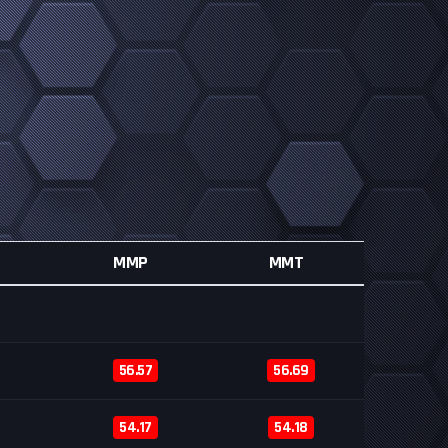
MMP
MMT
56.57
56.69
54.17
54.18