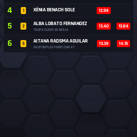
4
XÈNIA BENACH SOLE
1
12.94
ALBA LOBATO FERNANDEZ
5
2
13.40
13.84
TROPS-CUEVA DE NERJA
AITANA RADSMA AGUILAR
6
5
13.39
14.15
GRUPOMPLEO PAMPLONA AT