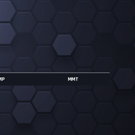
MP
MMT