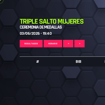
TRIPLE SALTO MUJERES
CEREMONIA DE MEDALLAS
03/06/2026 - 19:40
RESULTADOS
HORARIO
<
>
#
BIB