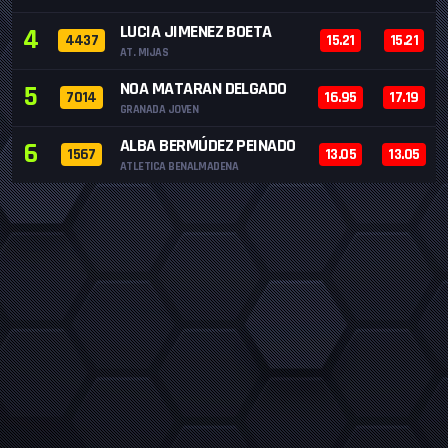
LUCIA JIMENEZ BOETA
4
4437
15.21
15.21
AT. MIJAS
NOA MATARAN DELGADO
5
7014
16.95
17.19
GRANADA JOVEN
ALBA BERMÚDEZ PEINADO
6
1567
13.05
13.05
ATLETICA BENALMADENA