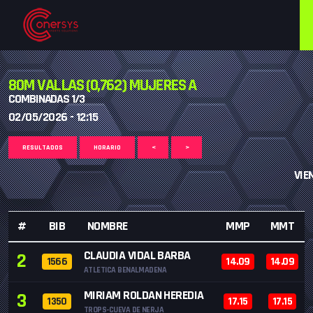
80M VALLAS (0,762) MUJERES A
COMBINADAS 1/3
02/05/2026 - 12:15
RESULTADOS
HORARIO
<
>
VIE
#
BIB
NOMBRE
MMP
MMT
CLAUDIA VIDAL BARBA
2
1566
14.09
14.09
ATLETICA BENALMADENA
MIRIAM ROLDAN HEREDIA
3
1350
17.15
17.15
TROPS-CUEVA DE NERJA