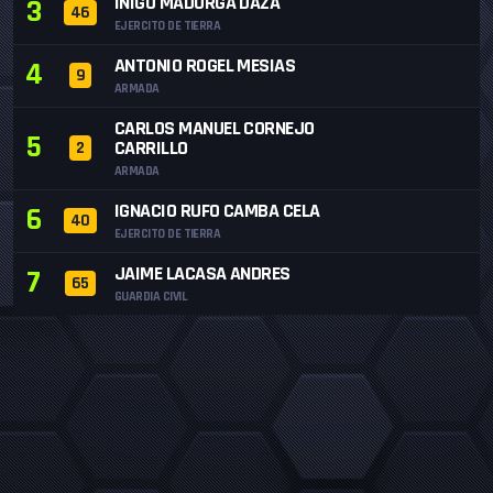
IÑIGO MADURGA DAZA
3
46
EJERCITO DE TIERRA
ANTONIO ROGEL MESIAS
4
9
ARMADA
CARLOS MANUEL CORNEJO
5
CARRILLO
2
ARMADA
IGNACIO RUFO CAMBA CELA
6
40
EJERCITO DE TIERRA
JAIME LACASA ANDRES
7
65
GUARDIA CIVIL