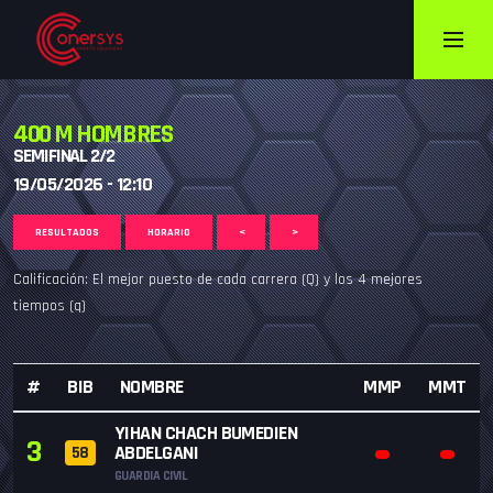
400 M HOMBRES
SEMIFINAL 2/2
19/05/2026 - 12:10
RESULTADOS
HORARIO
<
>
Calificación: El mejor puesto de cada carrera (Q) y los 4 mejores
tiempos (q)
#
BIB
NOMBRE
MMP
MMT
YIHAN CHACH BUMEDIEN
3
ABDELGANI
58
GUARDIA CIVIL