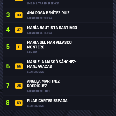
UND. MILITAR EMERGENCIA
ANA ROSA BENÍTEZ RUIZ
3
39
EJERCITO DE TIERRA
MARÍA BAUTISTA SANTIAGO
4
37
EJERCITO DE TIERRA
MARÍA DEL MAR VELASCO
5
MONTERO
11
ARMADA
MANUELA MASSÓ SÁNCHEZ-
6
MANJAVACAS
66
GUARDIA CIVIL
ÁNGELA MARTÍNEZ
7
RODRÍGUEZ
25
EJERCITO DEL AIRE
PILAR CARTES ESPADA
8
59
GUARDIA CIVIL