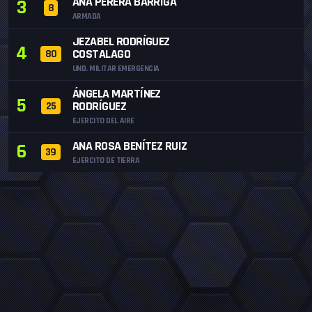
ANA PERERA BARRIGA
3
8
ARMADA
JEZABEL RODRÍGUEZ
4
COSTALAGO
80
UND. MILITAR EMERGENCIA
ÁNGELA MARTÍNEZ
5
RODRÍGUEZ
25
EJERCITO DEL AIRE
ANA ROSA BENÍTEZ RUIZ
6
39
EJERCITO DE TIERRA