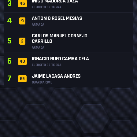
IÑIGO MADURGA DAZA
3
46
EJERCITO DE TIERRA
ANTONIO ROGEL MESIAS
4
9
ARMADA
CARLOS MANUEL CORNEJO
5
CARRILLO
2
ARMADA
IGNACIO RUFO CAMBA CELA
6
40
EJERCITO DE TIERRA
JAIME LACASA ANDRES
7
65
GUARDIA CIVIL