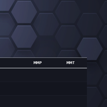
MMP
MMT