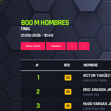
800 M HOMBRES
FINAL
21/05/2026 - 10:45
RESULTADOS
HORARIO
<
>
#
BIB
NOMBRE
VICTOR YAGÜEZ 
1
53
EJERCITO DE TIERRA
ERIC ARAGON J
2
55
GUARDIA CIVIL
HUGO VARGAS J
3
35
EJERCITO DEL AIRE