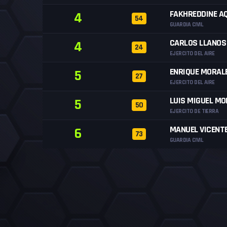
FAKHREDDINE AQ
4
54
GUARDIA CIVIL
CARLOS LLANOS
4
24
EJERCITO DEL AIRE
ENRIQUE MORAL
5
27
EJERCITO DEL AIRE
LUIS MIGUEL M
5
50
EJERCITO DE TIERRA
MANUEL VICENT
6
73
GUARDIA CIVIL