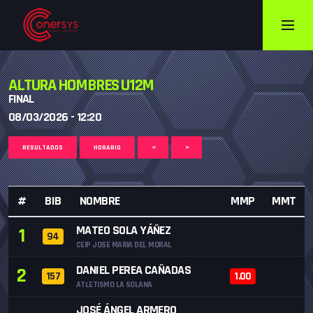
ALTURA HOMBRES U12M
FINAL
08/03/2026 - 12:20
RESULTADOS
HORARIO
<
>
#
BIB
NOMBRE
MMP
MMT
MATEO SOLA YÁÑEZ
1
94
CEIP JOSE MARIA DEL MORAL
DANIEL PEREA CAÑADAS
2
157
1.00
ATLETISMO LA SOLANA
JOSÉ ÁNGEL ARMERO