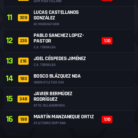
EDM PUERTOLLANO
LUCAS CASTELLANOS
11
GONZÁLEZ
309
AC MANCHATHON
PABLO SANCHEZ LOPEZ-
12
PASTOR
235
1.10
C.A. TORRALBA
JOEL CÉSPEDES JIMÉNEZ
13
216
C.A. TORRALBA
BOSCO BLÁZQUEZ NOA
14
180
UNION ATLETICA CUA
JAVIER BERMÚDEZ
15
RODRÍGUEZ
348
AYTO. VILLAHERMOSA
MARTÍN MANZANEQUE ORTIZ
16
198
1.10
ATLETISMO CRIPTANA