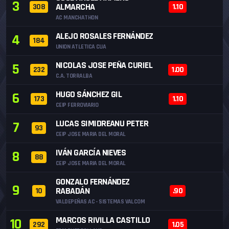
3
ALMARCHA
308
1.10
AC MANCHATHON
ALEJO ROSALES FERNÁNDEZ
4
184
UNION ATLETICA CUA
NICOLAS JOSE PEÑA CURIEL
5
232
1.00
C.A. TORRALBA
HUGO SÁNCHEZ GIL
6
173
1.10
CEIP FERROVIARIO
LUCAS SIMIDREANU PETER
7
93
CEIP JOSE MARIA DEL MORAL
IVÁN GARCÍA NIEVES
8
88
CEIP JOSE MARIA DEL MORAL
GONZALO FERNÁNDEZ
9
RABADÁN
10
.90
VALDEPEÑAS AC - SISTEMAS VALCOM
MARCOS RIVILLA CASTILLO
10
292
1.05