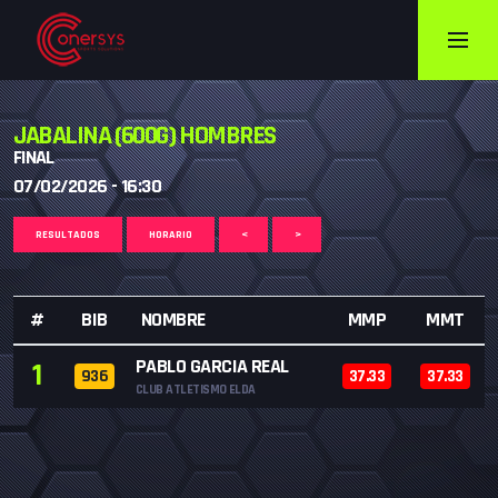
JABALINA (600G) HOMBRES
FINAL
07/02/2026 - 16:30
RESULTADOS
HORARIO
<
>
#
BIB
NOMBRE
MMP
MMT
PABLO GARCIA REAL
1
936
37.33
37.33
CLUB ATLETISMO ELDA