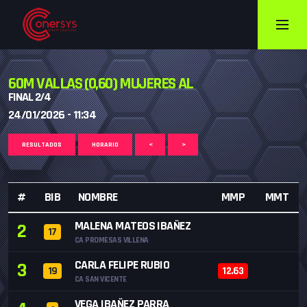
60M VALLAS (0,60) MUJERES AL
FINAL 2/4
24/01/2026 - 11:34
RESULTADOS
HORARIO
<
>
#
BIB
NOMBRE
MMP
MMT
MALENA MATEOS IBAÑEZ
2
17
CA PROMESAS VILLENA
CARLA FELIPE RUBIO
3
19
12.63
CA SAN VICENTE
VEGA IBAÑEZ PARRA