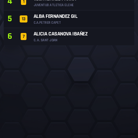
4
1
JUVENTUD ATLETICA ELCHE
ALBA FERNANDEZ GIL
5
13
C.A.PETRER CAPET
ALICIA CASANOVA IBAÑEZ
6
7
C. A. SANT JOAN