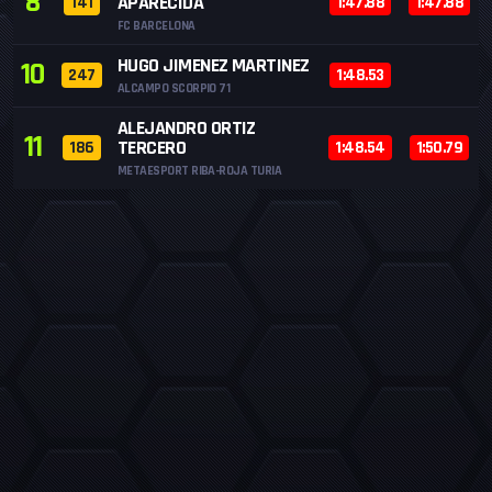
8
APARECIDA
141
1:47.88
1:47.88
FC BARCELONA
HUGO JIMENEZ MARTINEZ
10
247
1:48.53
ALCAMPO SCORPIO 71
ALEJANDRO ORTIZ
11
TERCERO
186
1:48.54
1:50.79
METAESPORT RIBA-ROJA TURIA