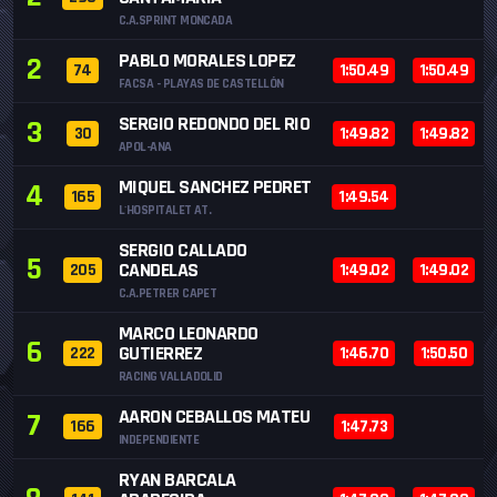
C.A.SPRINT MONCADA
PABLO MORALES LOPEZ
2
74
1:50.49
1:50.49
FACSA - PLAYAS DE CASTELLÓN
SERGIO REDONDO DEL RIO
3
30
1:49.82
1:49.82
APOL-ANA
MIQUEL SANCHEZ PEDRET
4
165
1:49.54
L'HOSPITALET AT.
SERGIO CALLADO
5
CANDELAS
205
1:49.02
1:49.02
C.A.PETRER CAPET
MARCO LEONARDO
6
GUTIERREZ
222
1:46.70
1:50.50
RACING VALLADOLID
AARON CEBALLOS MATEU
7
166
1:47.73
INDEPENDIENTE
RYAN BARCALA