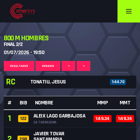
800 M HOMBRES
FINAL 2/2
01/07/2026 - 19:50
RESULTADOS
HORARIO
<
>
RC
TONATIU, JESUS
1:44.70
#
BIB
NOMBRE
MMP
MMT
ALEIX LAGO GARBAJOSA
1
122
1:49.34
1:49.34
CA TARRAGONA
JAVIER TOVAR
2
SANTAMARIA
298