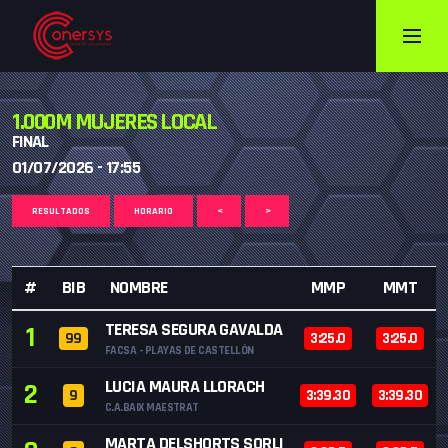
1.000M MUJERES LOCAL
FINAL
01/07/2026 - 17:55
RESULTADOS
HORARIO
<
>
#
BIB
NOMBRE
MMP
MMT
TERESA SEGURA GAVALDA
1
99
3:25.0
3:25.0
FACSA - PLAYAS DE CASTELLÓN
LUCIA MAURA LLORACH
2
9
3:39.30
3:39.30
C.A.BAIX MAESTRAT
MARTA DELSHORTS SORLI