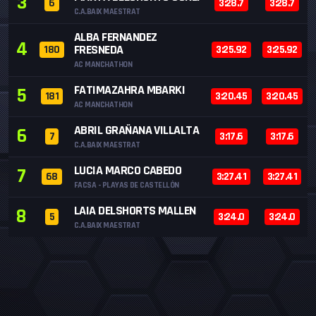
3
6
3:28.7
3:28.7
C.A.BAIX MAESTRAT
ALBA FERNANDEZ
4
FRESNEDA
180
3:25.92
3:25.92
AC MANCHATHON
FATIMAZAHRA MBARKI
5
181
3:20.45
3:20.45
AC MANCHATHON
ABRIL GRAÑANA VILLALTA
6
7
3:17.6
3:17.6
C.A.BAIX MAESTRAT
LUCIA MARCO CABEDO
7
68
3:27.41
3:27.41
FACSA - PLAYAS DE CASTELLÓN
LAIA DELSHORTS MALLEN
8
5
3:24.0
3:24.0
C.A.BAIX MAESTRAT